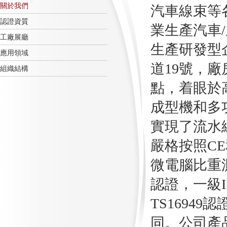
關於我們
汽車線束等
認證資質
業生產汽車
工廠展廳
生產研發型
應用領域
道
19號，
組織結構
點，着眼於
成型機和多
實現了流水
嚴格按照
C
微電腦比重
認證，一級
TS1694
同。公司產