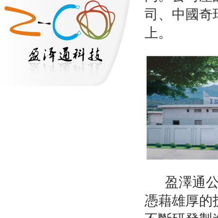
司、中國奇
上。
盈澤通
憑藉雄厚的